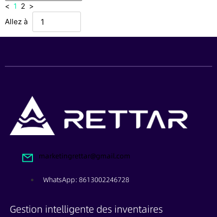
<
1
2
>
Allez à
marketingrettar@gmail.com
WhatsApp: 8613002246728
Gestion intelligente des inventaires